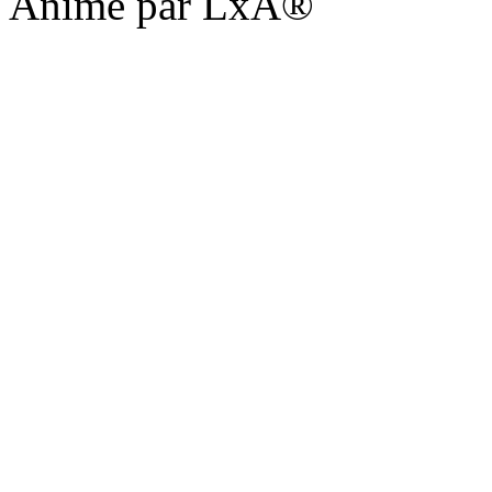
Animé par LxA®